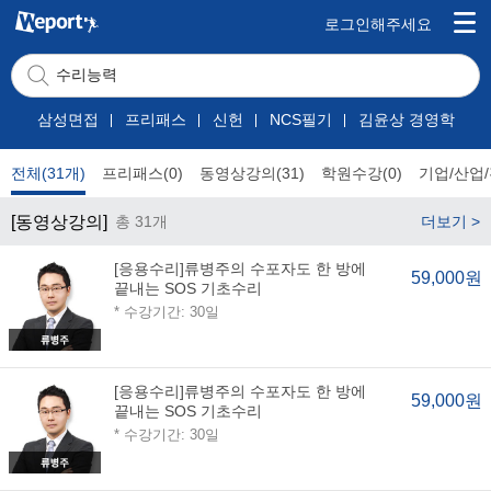
로그인해주세요
삼성면접
프리패스
신헌
NCS필기
김윤상 경영학
전체(31개)
프리패스(0)
동영상강의(31)
학원수강(0)
기업/산업/
[동영상강의]
총 31개
더보기 >
[응용수리]류병주의 수포자도 한 방에
59,000원
끝내는 SOS 기초수리
* 수강기간: 30일
[응용수리]류병주의 수포자도 한 방에
59,000원
끝내는 SOS 기초수리
* 수강기간: 30일