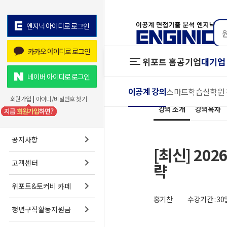
엔지닉 아이디로 로그인
카카오 아이디로 로그인
위포트 홈
공기업
대기업 
위포트 홈
공기업
네이버 아이디로 로그인
이공계 강의
스마트학습실
학원
온라인 강
회원가입
|
아이디/비밀번호 찾기
강의 소개
강의목차
프리패스
스마트학
공지사항
[최신] 2
고객센터
략
위포트&토커비 카페
홍기찬
수강기간 : 30
청년구직활동지원금